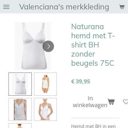
Valenciana's merkkleding
Ga
direct
naar
Naturana
de
hoofdinhoud
hemd met T-
shirt BH
zonder
beugels 75C
€ 39,95
In
winkelwagen
Hemd met BH in een