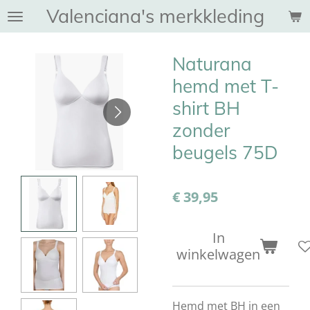
Valenciana's merkkleding
Ga
direct
naar
Naturana
de
hoofdinhoud
hemd met T-
shirt BH
zonder
beugels 75D
€ 39,95
In
winkelwagen
Hemd met BH in een