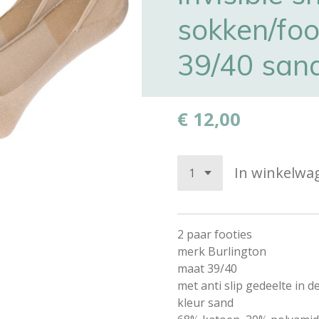
sokken/foo
39/40 san
€ 12,00
In winkelwa
2 paar footies
merk Burlington
maat 39/40
met anti slip gedeelte in de
kleur sand