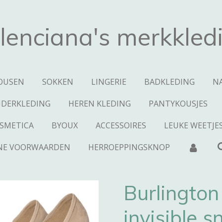
lenciana's merkkled
OUSEN
SOKKEN
LINGERIE
BADKLEDING
N
NDERKLEDING
HEREN KLEDING
PANTYKOUSJES
SMETICA
BYOUX
ACCESSOIRES
LEUKE WEETJE
NE VOORWAARDEN
HERROEPPINGSKNOP
Burlington
invisible s