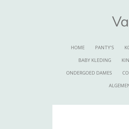
Ga
direct
Va
naar
de
hoofdinhoud
HOME
PANTY'S
K
BABY KLEDING
KI
ONDERGOED DAMES
CO
ALGEME