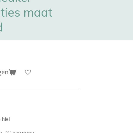
ties maat
d
gen
 hiel