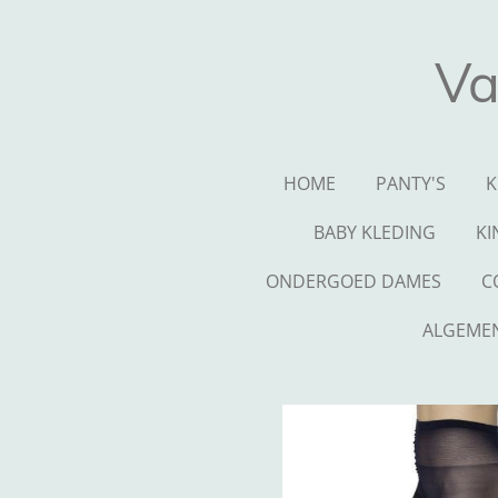
Ga
direct
Va
naar
de
hoofdinhoud
HOME
PANTY'S
K
BABY KLEDING
KI
ONDERGOED DAMES
C
ALGEME