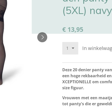
(5XL) navy
€ 13,95
In winkelwa
Deze 20 denier panty va
een hoge rekbaarheid en
XCEPTIONELLE om comfort 
size figuur.
Vrouwen met een maatje
tot panty's die er geweld