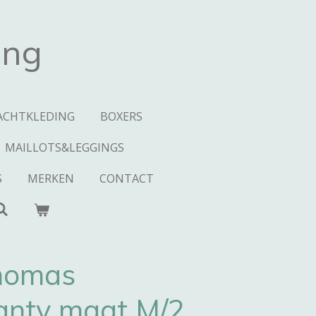
ing
ACHTKLEDING
BOXERS
MAILLOTS&LEGGINGS
S
MERKEN
CONTACT
homas
panty maat M/2