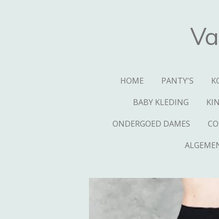
Ga
direct
Va
naar
de
hoofdinhoud
HOME
PANTY'S
K
BABY KLEDING
KI
ONDERGOED DAMES
CO
ALGEME