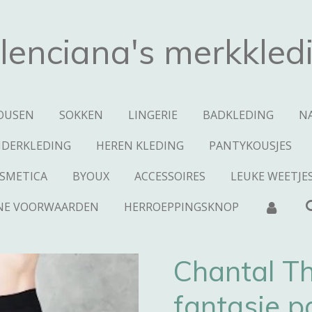
lenciana's merkkled
OUSEN
SOKKEN
LINGERIE
BADKLEDING
N
NDERKLEDING
HEREN KLEDING
PANTYKOUSJES
SMETICA
BYOUX
ACCESSOIRES
LEUKE WEETJE
NE VOORWAARDEN
HERROEPPINGSKNOP
Chantal T
fantasie 