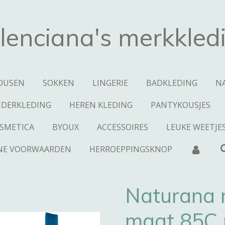
lenciana's merkkled
OUSEN
SOKKEN
LINGERIE
BADKLEDING
N
NDERKLEDING
HEREN KLEDING
PANTYKOUSJES
SMETICA
BYOUX
ACCESSOIRES
LEUKE WEETJE
NE VOORWAARDEN
HERROEPPINGSKNOP
Naturana 
maat 85C