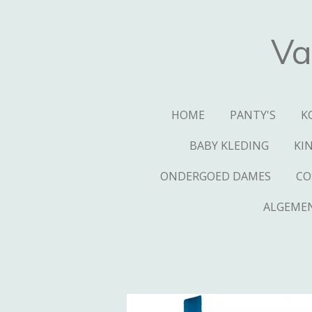
Ga
direct
Va
naar
de
hoofdinhoud
HOME
PANTY'S
K
BABY KLEDING
KI
ONDERGOED DAMES
CO
ALGEME