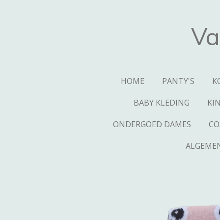
Ga
direct
Va
naar
de
hoofdinhoud
HOME
PANTY'S
K
BABY KLEDING
KI
ONDERGOED DAMES
CO
ALGEME