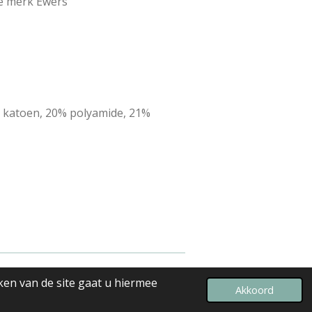
ie merk Ewers
 katoen, 20% polyamide, 21%
ken van de site gaat u hiermee
Powered by
JouwWeb
Akkoord