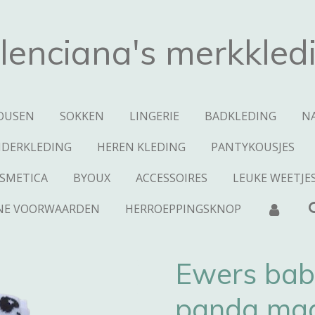
lenciana's merkkled
OUSEN
SOKKEN
LINGERIE
BADKLEDING
N
NDERKLEDING
HEREN KLEDING
PANTYKOUSJES
SMETICA
BYOUX
ACCESSOIRES
LEUKE WEETJE
NE VOORWAARDEN
HERROEPPINGSKNOP
Ewers baby
panda maat