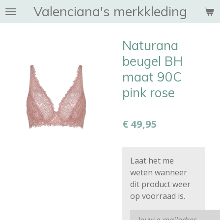
Valenciana's merkkleding
Ga
direct
naar
Naturana
de
hoofdinhoud
beugel BH
maat 90C
pink rose
€ 49,95
Laat het me
weten wanneer
dit product weer
op voorraad is.