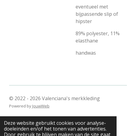
eventueel met
bijpassende slip of
hipster
89% polyester, 11%
elasthane
handwas
© 2022 - 2026 Valenciana's merkkleding
Powered by
JouwWeb
Deze website gebruikt cookies voor analyse-
doeleinden en/of het tonen van advertenties.
Door gebruik te blijven maken van de site gaat