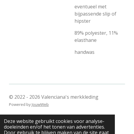
eventueel met
bijpassende slip of
hipster
89% polyester, 11%
elasthane
handwas
© 2022 - 2026 Valenciana's merkkleding
Powered by
JouwWeb
Deze website gebruikt cookies voor analyse-
doeleinden en/of het tonen van advertenties.
Door gebruik te blijven maken van de site gaat