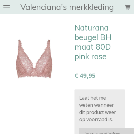
Valenciana's merkkleding
Ga
direct
naar
Naturana
de
hoofdinhoud
beugel BH
maat 80D
pink rose
€ 49,95
Laat het me
weten wanneer
dit product weer
op voorraad is.