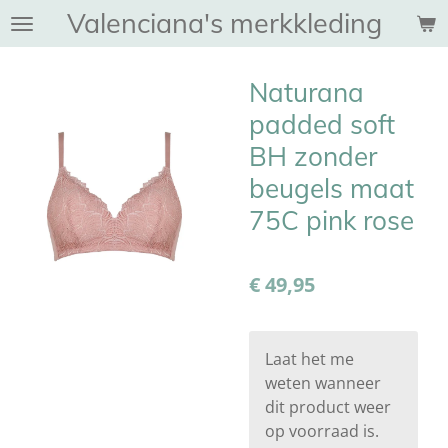
Valenciana's merkkleding
Ga
direct
naar
Naturana
de
hoofdinhoud
padded soft
BH zonder
beugels maat
75C pink rose
€ 49,95
Laat het me
weten wanneer
dit product weer
op voorraad is.