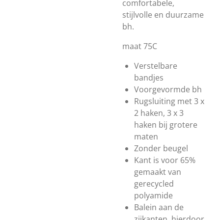
comfortabele,
stijlvolle en duurzame
bh.
maat 75C
Verstelbare
bandjes
Voorgevormde bh
Rugsluiting met 3 x
2 haken, 3 x 3
haken bij grotere
maten
Zonder beugel
Kant is voor 65%
gemaakt van
gerecycled
polyamide
Balein aan de
zijkanten, hierdoor