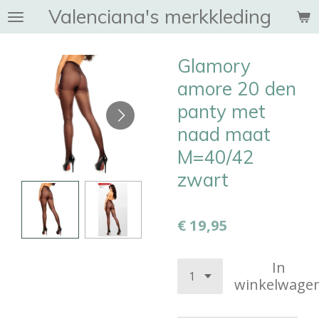
Valenciana's merkkleding
Ga
direct
naar
Glamory
de
hoofdinhoud
amore 20 den
panty met
naad maat
M=40/42
zwart
€ 19,95
In
winkelwage