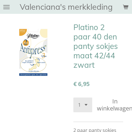
Valenciana's merkkleding
Ga
direct
naar
Platino 2
de
hoofdinhoud
paar 40 den
panty sokjes
maat 42/44
zwart
€ 6,95
In
winkelwage
2 paar panty sokjes