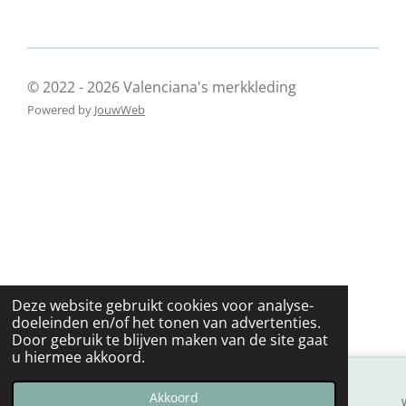
© 2022 - 2026 Valenciana's merkkleding
Powered by
JouwWeb
Deze website gebruikt cookies voor analyse-
doeleinden en/of het tonen van advertenties.
Door gebruik te blijven maken van de site gaat
u hiermee akkoord.
Akkoord
E-mailadres
Telefoonnummer
Kaart