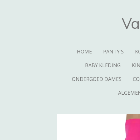
Ga
direct
Va
naar
de
hoofdinhoud
HOME
PANTY'S
K
BABY KLEDING
KI
ONDERGOED DAMES
CO
ALGEME