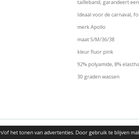
tailleband, garandeert ee
Ideaal voor de carnaval, f
merk Apollo
maat S/M/36/38
kleur fluor pink
92% polyamide, 8% elasth
30 graden wassen
eding
/of het tonen van advertenties. Door gebruik te blijven ma