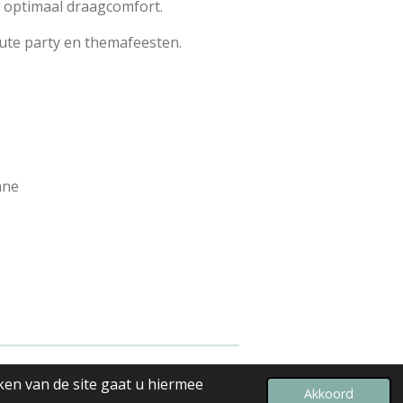
n optimaal draagcomfort.
oute party en themafeesten.
ane
ken van de site gaat u hiermee
Powered by
JouwWeb
Akkoord