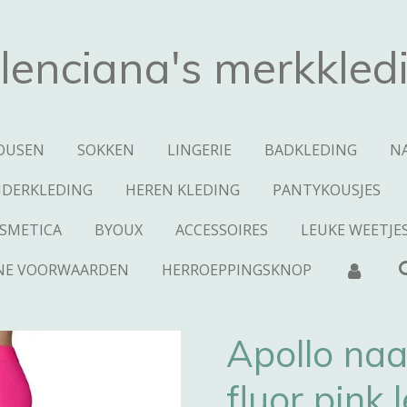
lenciana's merkkled
OUSEN
SOKKEN
LINGERIE
BADKLEDING
N
NDERKLEDING
HEREN KLEDING
PANTYKOUSJES
SMETICA
BYOUX
ACCESSOIRES
LEUKE WEETJE
NE VOORWAARDEN
HERROEPPINGSKNOP
Apollo na
fluor pink