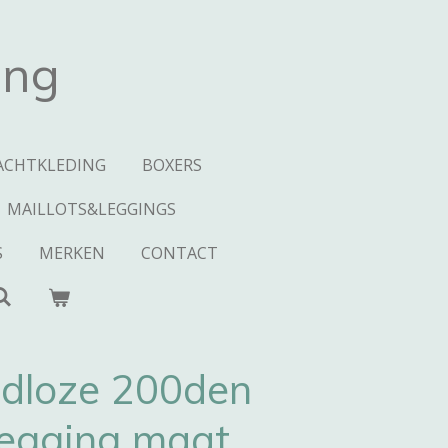
ing
ACHTKLEDING
BOXERS
MAILLOTS&LEGGINGS
S
MERKEN
CONTACT
adloze 200den
 legging maat