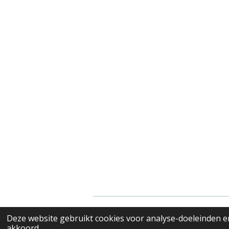
© 2022 - 2026 Valenciana's merkkl
Deze website gebruikt cookies voor analyse-doeleinden en
akkoord.