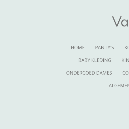
Ga
direct
Va
naar
de
hoofdinhoud
HOME
PANTY'S
K
BABY KLEDING
KI
ONDERGOED DAMES
CO
ALGEME