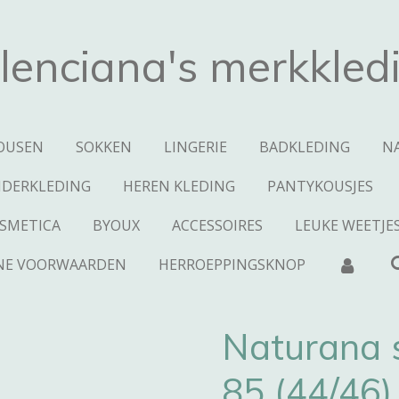
lenciana's merkkled
OUSEN
SOKKEN
LINGERIE
BADKLEDING
N
NDERKLEDING
HEREN KLEDING
PANTYKOUSJES
SMETICA
BYOUX
ACCESSOIRES
LEUKE WEETJE
NE VOORWAARDEN
HERROEPPINGSKNOP
Naturana 
85 (44/46)