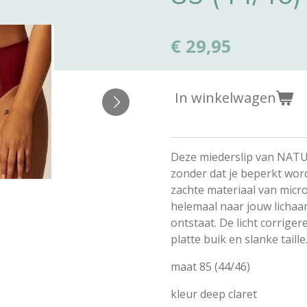
€ 29,95
In winkelwagen
Deze miederslip van NATUR
zonder dat je beperkt word
zachte materiaal van micro
helemaal naar jouw licha
ontstaat. De licht corrige
platte buik en slanke taille
maat 85 (44/46)
kleur deep claret