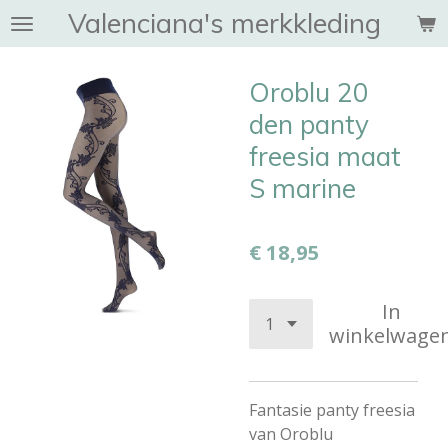
Valenciana's merkkleding
Ga
direct
naar
Oroblu 20
de
hoofdinhoud
den panty
freesia maat
S marine
€ 18,95
In
winkelwage
Fantasie panty freesia
van Oroblu