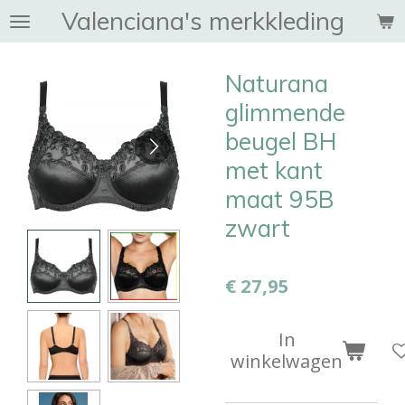
Valenciana's merkkleding
Ga
direct
naar
Naturana
de
hoofdinhoud
glimmende
beugel BH
met kant
maat 95B
zwart
€ 27,95
In
winkelwagen