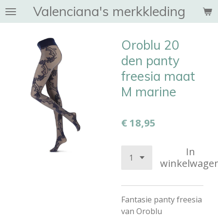
Valenciana's merkkleding
Ga
direct
naar
Oroblu 20
de
hoofdinhoud
den panty
freesia maat
M marine
€ 18,95
In
winkelwage
Fantasie panty freesia
van Oroblu