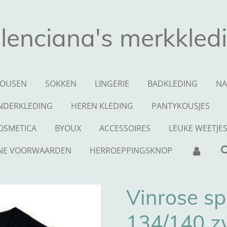
lenciana's merkkled
OUSEN
SOKKEN
LINGERIE
BADKLEDING
NA
NDERKLEDING
HEREN KLEDING
PANTYKOUSJES
OSMETICA
BYOUX
ACCESSOIRES
LEUKE WEETJE
NE VOORWAARDEN
HERROEPPINGSKNOP
Vinrose s
134/140 z