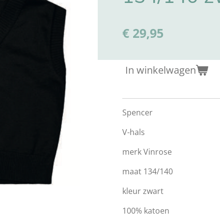
€ 29,95
In winkelwagen
Spencer
V-hals
merk Vinrose
maat 134/140
kleur zwart
100% katoen