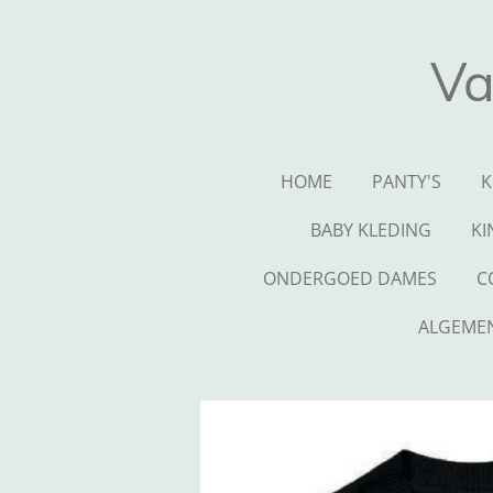
Ga
direct
Va
naar
de
hoofdinhoud
HOME
PANTY'S
K
BABY KLEDING
KI
ONDERGOED DAMES
C
ALGEME