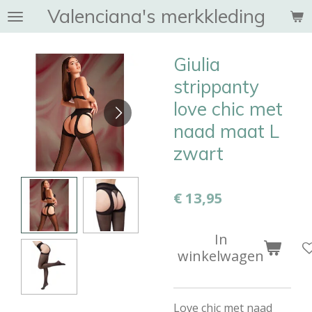
Valenciana's merkkleding
Ga
direct
naar
Giulia
de
hoofdinhoud
strippanty
love chic met
naad maat L
zwart
€ 13,95
In
winkelwagen
Love chic met naad