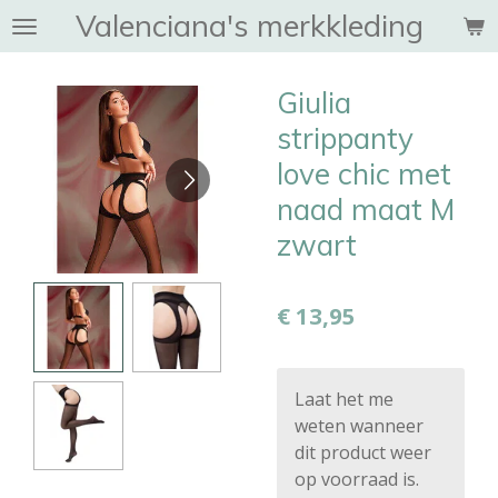
Valenciana's merkkleding
Ga
direct
naar
Giulia
de
hoofdinhoud
strippanty
love chic met
naad maat M
zwart
€ 13,95
Laat het me
weten wanneer
dit product weer
op voorraad is.