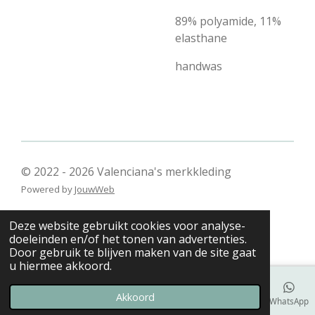
89% polyamide, 11%
elasthane
handwas
© 2022 - 2026 Valenciana's merkkleding
Powered by
JouwWeb
Deze website gebruikt cookies voor analyse-
doeleinden en/of het tonen van advertenties.
Door gebruik te blijven maken van de site gaat
u hiermee akkoord.
Akkoord
E-mailadres
Telefoonnummer
Kaart
WhatsApp