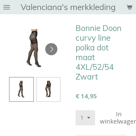
Valenciana's merkkleding
Ga
direct
naar
Bonnie Doon
de
hoofdinhoud
curvy line
polka dot
maat
4XL/52/54
Zwart
€ 14,95
In
winkelwage