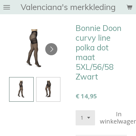
Valenciana's merkkleding
Ga
direct
naar
Bonnie Doon
de
hoofdinhoud
curvy line
polka dot
maat
5XL/56/58
Zwart
€ 14,95
In
winkelwage