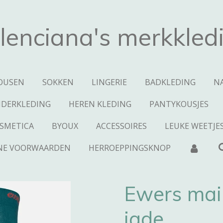
lenciana's merkkled
OUSEN
SOKKEN
LINGERIE
BADKLEDING
N
NDERKLEDING
HEREN KLEDING
PANTYKOUSJES
SMETICA
BYOUX
ACCESSOIRES
LEUKE WEETJE
NE VOORWAARDEN
HERROEPPINGSKNOP
Ewers mai
jade