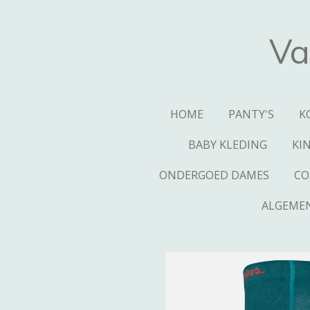
Ga
direct
Va
naar
de
hoofdinhoud
HOME
PANTY'S
K
BABY KLEDING
KI
ONDERGOED DAMES
CO
ALGEME