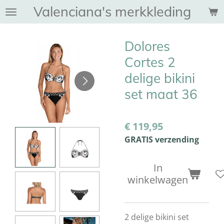
Valenciana's merkkleding
Ga
direct
naar
Dolores
de
hoofdinhoud
Cortes 2
delige bikini
set maat 36
€ 119,95
GRATIS verzending
In
winkelwagen
2 delige bikini set