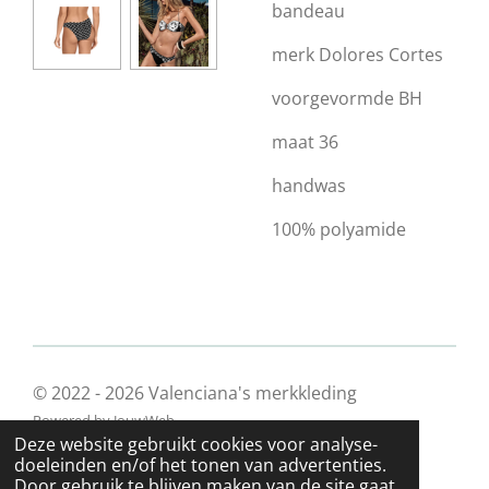
bandeau
merk Dolores Cortes
voorgevormde BH
maat 36
handwas
100% polyamide
© 2022 - 2026 Valenciana's merkkleding
Powered by
JouwWeb
Deze website gebruikt cookies voor analyse-
doeleinden en/of het tonen van advertenties.
Door gebruik te blijven maken van de site gaat