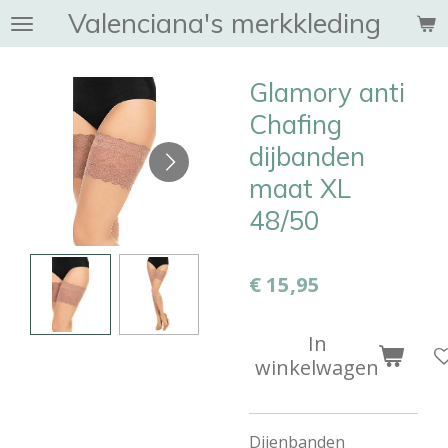
Valenciana's merkkleding
Ga
direct
naar
Glamory anti
de
hoofdinhoud
Chafing
dijbanden
maat XL
48/50
€ 15,95
In
winkelwagen
Dijenbanden