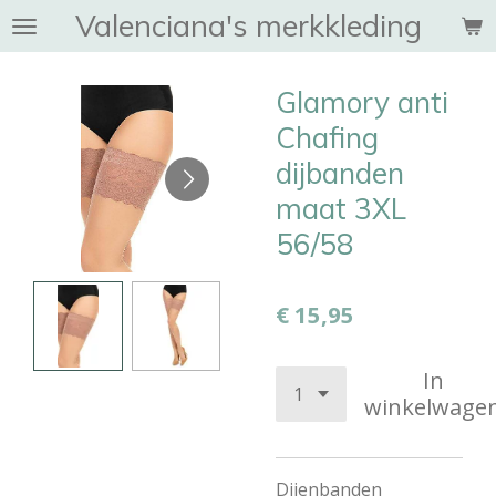
Valenciana's merkkleding
Ga
direct
naar
Glamory anti
de
hoofdinhoud
Chafing
dijbanden
maat 3XL
56/58
€ 15,95
In
winkelwage
Dijenbanden