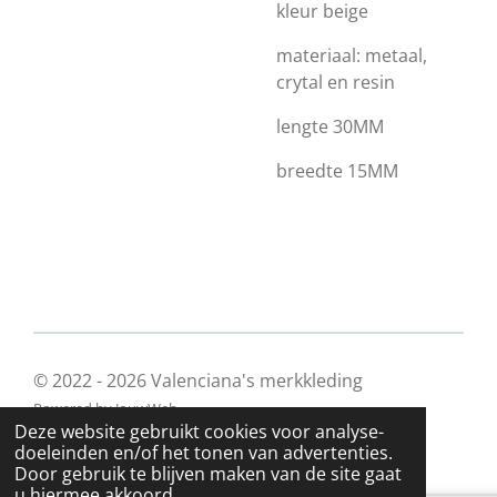
kleur beige
materiaal: metaal,
crytal en resin
lengte 30MM
breedte 15MM
© 2022 - 2026 Valenciana's merkkleding
Powered by
JouwWeb
Deze website gebruikt cookies voor analyse-
doeleinden en/of het tonen van advertenties.
Door gebruik te blijven maken van de site gaat
u hiermee akkoord.