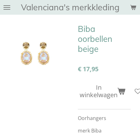
Valenciana's merkkleding
Ga
direct
naar
Biba
de
hoofdinhoud
oorbellen
beige
€ 17,95
In
winkelwagen
Oorhangers
merk Biba