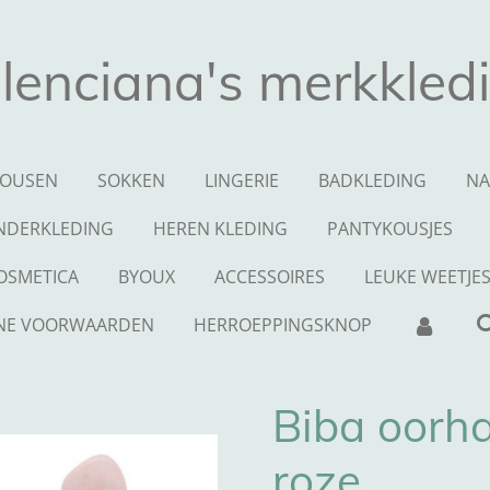
lenciana's merkkled
OUSEN
SOKKEN
LINGERIE
BADKLEDING
NA
NDERKLEDING
HEREN KLEDING
PANTYKOUSJES
OSMETICA
BYOUX
ACCESSOIRES
LEUKE WEETJE
NE VOORWAARDEN
HERROEPPINGSKNOP
Biba oorha
roze