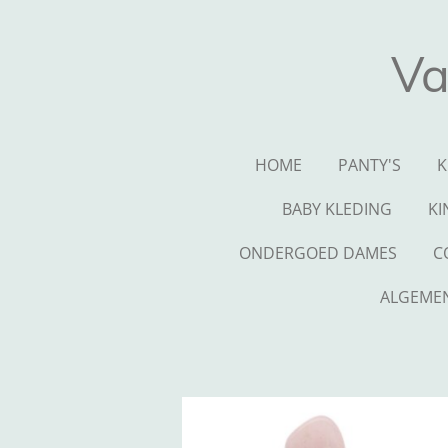
Ga
direct
Va
naar
de
hoofdinhoud
HOME
PANTY'S
K
BABY KLEDING
KI
ONDERGOED DAMES
C
ALGEME