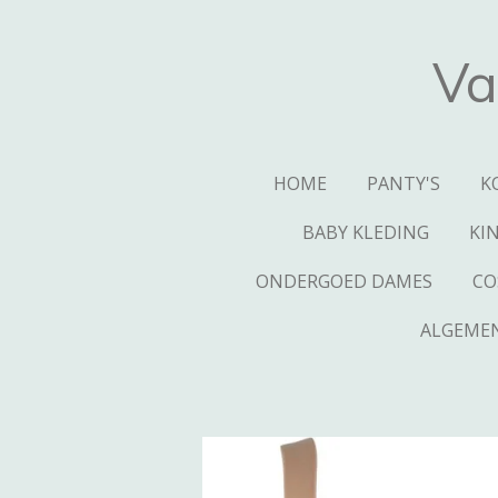
Ga
direct
Va
naar
de
hoofdinhoud
HOME
PANTY'S
K
BABY KLEDING
KI
ONDERGOED DAMES
CO
ALGEME