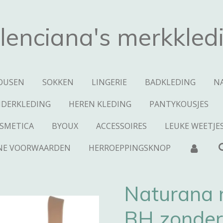
lenciana's merkkled
OUSEN
SOKKEN
LINGERIE
BADKLEDING
N
NDERKLEDING
HEREN KLEDING
PANTYKOUSJES
SMETICA
BYOUX
ACCESSOIRES
LEUKE WEETJE
NE VOORWAARDEN
HERROEPPINGSKNOP
Naturana 
BH zonder