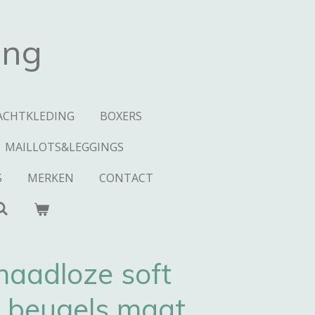
ing
ACHTKLEDING
BOXERS
MAILLOTS&LEGGINGS
S
MERKEN
CONTACT
naadloze soft
 beugels maat