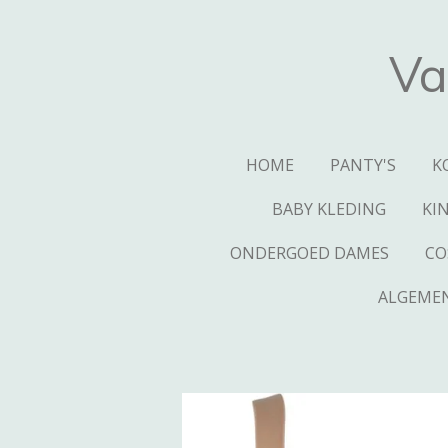
Ga
direct
Va
naar
de
hoofdinhoud
HOME
PANTY'S
K
BABY KLEDING
KI
ONDERGOED DAMES
CO
ALGEME