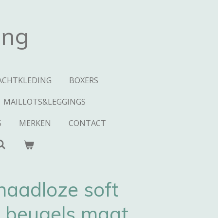
ing
ACHTKLEDING
BOXERS
MAILLOTS&LEGGINGS
S
MERKEN
CONTACT
naadloze soft
 beugels maat