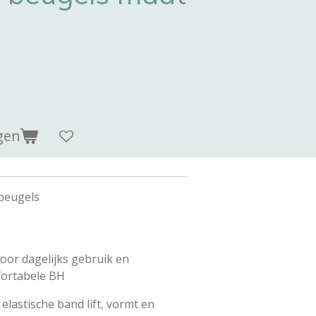
gen
beugels
or dagelijks gebruik en
fortabele BH
elastische band lift, vormt en