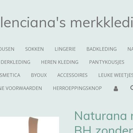
lenciana's merkkled
OUSEN
SOKKEN
LINGERIE
BADKLEDING
N
NDERKLEDING
HEREN KLEDING
PANTYKOUSJES
SMETICA
BYOUX
ACCESSOIRES
LEUKE WEETJE
NE VOORWAARDEN
HERROEPPINGSKNOP
Naturana 
BH zonder