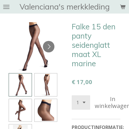
Valenciana's merkkleding
Ga
direct
naar
Falke 15 den
de
hoofdinhoud
panty
seidenglatt
maat XL
marine
€ 17,00
In
winkelwage
PRODUCTINFORMATIE: