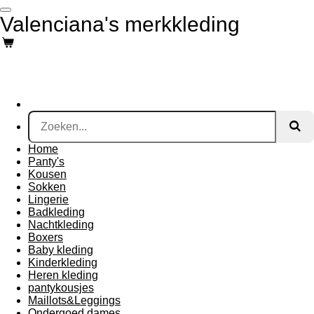
Ga
Valenciana's merkkleding
direct
naar
de
hoofdinhoud
Home
Panty's
Kousen
Sokken
Lingerie
Badkleding
Nachtkleding
Boxers
Baby kleding
Kinderkleding
Heren kleding
pantykousjes
Maillots&Leggings
Ondergoed dames