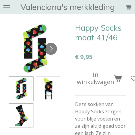
Valenciana's merkkleding
Ga
direct
naar
Happy Socks
de
hoofdinhoud
maat 41/46
€ 9,95
In
winkelwagen
Deze sokken van
Happy Socks zorgen
voor blije voeten en
ze zijn altijd goed voor
een lach. Ze zijn