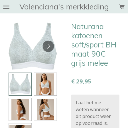
Valenciana's merkkleding
Ga
direct
naar
Naturana
de
hoofdinhoud
katoenen
soft/sport BH
maat 90C
grijs melee
€ 29,95
Laat het me
weten wanneer
dit product weer
op voorraad is.