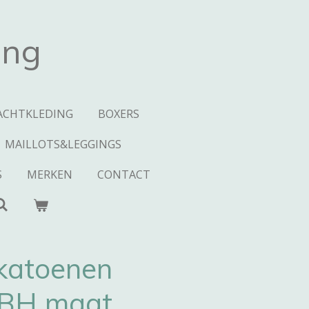
ing
ACHTKLEDING
BOXERS
MAILLOTS&LEGGINGS
S
MERKEN
CONTACT
katoenen
t BH maat