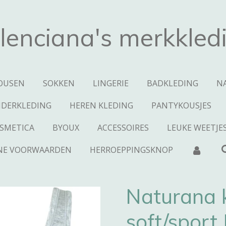
lenciana's merkkled
OUSEN
SOKKEN
LINGERIE
BADKLEDING
N
NDERKLEDING
HEREN KLEDING
PANTYKOUSJES
SMETICA
BYOUX
ACCESSOIRES
LEUKE WEETJE
NE VOORWAARDEN
HERROEPPINGSKNOP
Naturana 
soft/spor