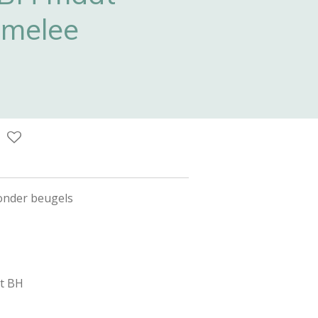
 melee
onder beugels
rt BH