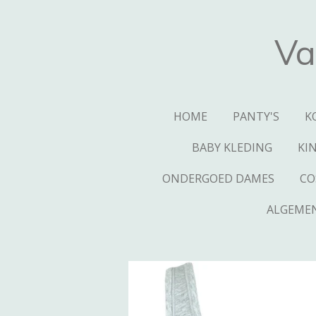
Ga
direct
Va
naar
de
hoofdinhoud
HOME
PANTY'S
K
BABY KLEDING
KI
ONDERGOED DAMES
CO
ALGEME