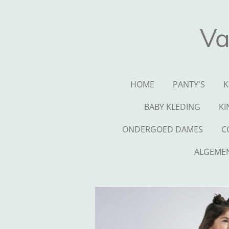
Ga
direct
Va
naar
de
hoofdinhoud
HOME
PANTY'S
K
BABY KLEDING
KI
ONDERGOED DAMES
C
ALGEME