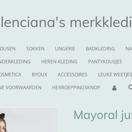
lenciana's merkkled
OUSEN
SOKKEN
LINGERIE
BADKLEDING
NA
NDERKLEDING
HEREN KLEDING
PANTYKOUSJES
OSMETICA
BYOUX
ACCESSOIRES
LEUKE WEETJE
NE VOORWAARDEN
HERROEPPINGSKNOP
Mayoral j