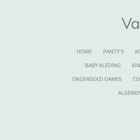
Ga
direct
Va
naar
de
hoofdinhoud
HOME
PANTY'S
K
BABY KLEDING
KI
ONDERGOED DAMES
CO
ALGEME