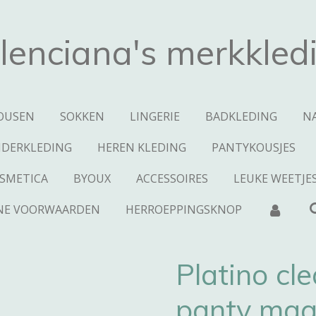
lenciana's merkkled
OUSEN
SOKKEN
LINGERIE
BADKLEDING
N
NDERKLEDING
HEREN KLEDING
PANTYKOUSJES
SMETICA
BYOUX
ACCESSOIRES
LEUKE WEETJE
NE VOORWAARDEN
HERROEPPINGSKNOP
Platino cl
panty maa