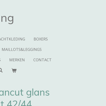
ing
ACHTKLEDING
BOXERS
MAILLOTS&LEGGINGS
S
MERKEN
CONTACT
eancut glans
t 42/44