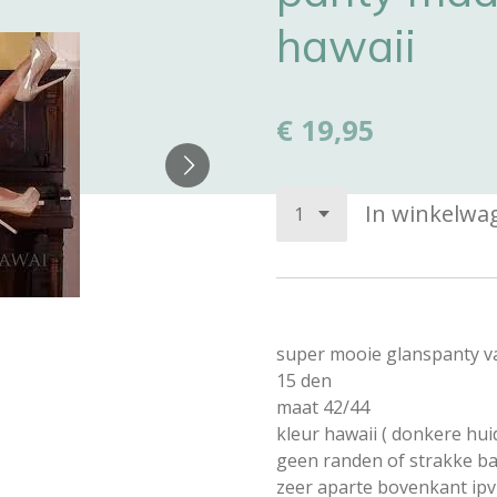
hawaii
€ 19,95
In winkelwa
super mooie glanspanty v
15 den
maat 42/44
kleur hawaii ( donkere huid
geen randen of strakke b
zeer aparte bovenkant ipv 