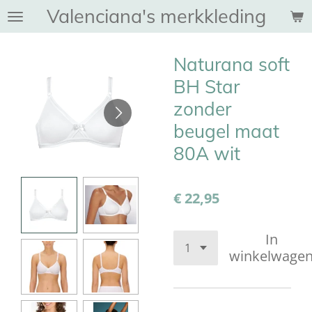
Valenciana's merkkleding
Ga
direct
naar
Naturana soft
de
hoofdinhoud
BH Star
zonder
beugel maat
80A wit
€ 22,95
In
winkelwage