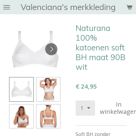
Valenciana's merkkleding
Ga
direct
naar
Naturana
de
hoofdinhoud
100%
katoenen soft
BH maat 90B
wit
€ 24,95
In
winkelwage
Soft BH zonder