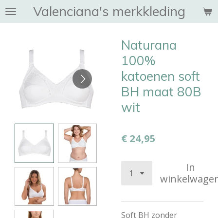
Valenciana's merkkleding
Ga
direct
naar
Naturana
de
hoofdinhoud
100%
katoenen soft
BH maat 80B
wit
€ 24,95
In
winkelwage
Soft BH zonder