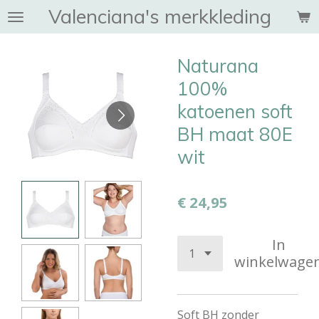
Valenciana's merkkleding
Ga
direct
naar
Naturana
de
hoofdinhoud
100%
katoenen soft
BH maat 80E
wit
€ 24,95
In
winkelwage
Soft BH zonder