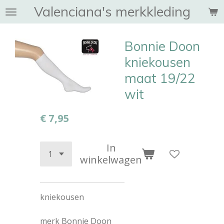
Valenciana's merkkleding
Ga
direct
naar
Bonnie Doon
de
hoofdinhoud
kniekousen
maat 19/22
wit
€ 7,95
In
winkelwagen
kniekousen
merk Bonnie Doon