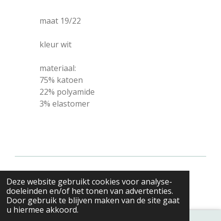
maat 19/22
kleur wit
materiaal:
75% katoen
22% polyamide
3% elastomer
© 2022 - 2026 Valenciana's merkkleding
Deze website gebruikt cookies voor analyse-
Powered by
JouwWeb
doeleinden en/of het tonen van advertenties.
Door gebruik te blijven maken van de site gaat
u hiermee akkoord.