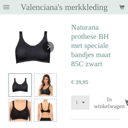
Valenciana's merkkleding
Ga
direct
naar
Naturana
de
hoofdinhoud
prothese BH
met speciale
bandjes maat
85C zwart
€ 39,95
In
winkelwagen