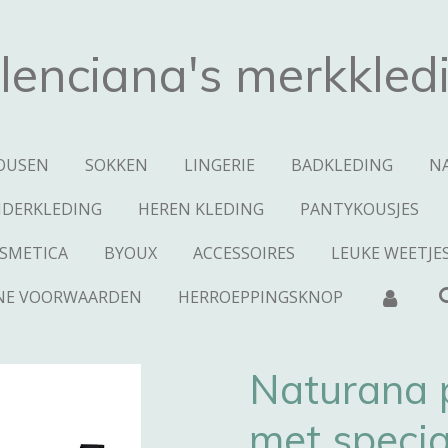
lenciana's merkkled
OUSEN
SOKKEN
LINGERIE
BADKLEDING
N
NDERKLEDING
HEREN KLEDING
PANTYKOUSJES
SMETICA
BYOUX
ACCESSOIRES
LEUKE WEETJE
NE VOORWAARDEN
HERROEPPINGSKNOP
Naturana 
met specia