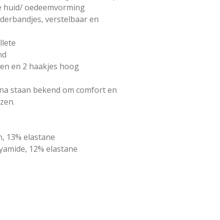
ge huid/ oedeemvorming
derbandjes, verstelbaar en
llete
nd
len en 2 haakjes hoog
na staan bekend om comfort en
jzen.
n, 13% elastane
yamide, 12% elastane