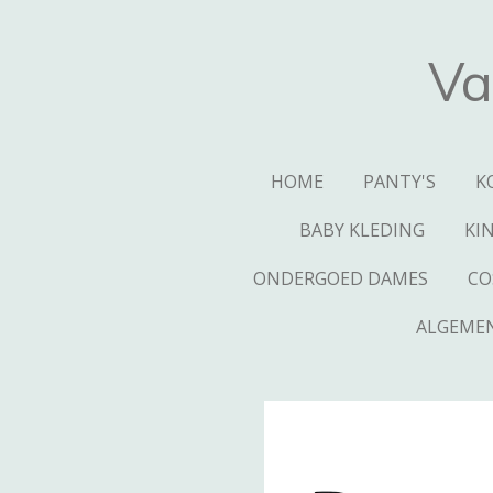
Ga
direct
Va
naar
de
hoofdinhoud
HOME
PANTY'S
K
BABY KLEDING
KI
ONDERGOED DAMES
CO
ALGEME