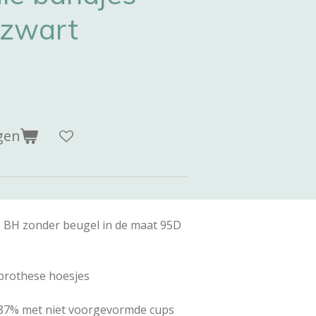
 zwart
gen
e BH zonder beugel in de maat 95D
 prothese hoesjes
87% met niet voorgevormde cups