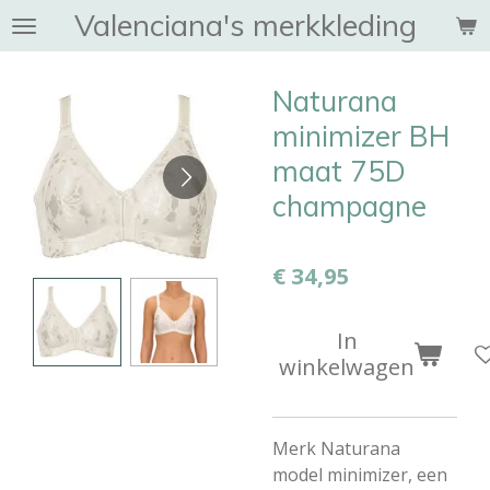
Valenciana's merkkleding
Ga
direct
naar
Naturana
de
hoofdinhoud
minimizer BH
maat 75D
champagne
€ 34,95
In
winkelwagen
Merk Naturana
model minimizer, een