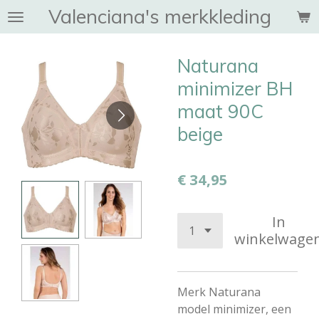
Valenciana's merkkleding
Ga
direct
naar
Naturana
de
hoofdinhoud
minimizer BH
maat 90C
beige
€ 34,95
In
winkelwage
Merk Naturana
model minimizer, een